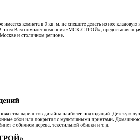
е имеется комната в 9 кв. м, не спешите делать из нее кладовую
. В этом Вам поможет компания «МСК-СТРОЙ», предоставляюща
в Москве и столичном регионе.
щений
ножества вариантов дизайна наиболее подходящий. Детскую луч
отонные обои или покрытия с мультяшными принтами. Домашню
нет с обилием дерева, текстильной обивки и т. д.
СТРОЙ»